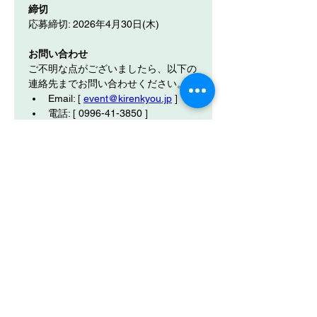
締切
応募締切: 2026年4月30日(木)
お問い合わせ
ご不明な点がございましたら、以下の
連絡先までお問い合わせください。
Email: [ 
event@kirenkyou.jp
 ]
電話: [ 0996-41-3850 ]
たくさんのご応募をお待ちしておりま
す！
Previous
Next
防災・減災・防犯対策展示2026
in薩摩川内
主催
​事業協同組合薩摩川内市企業連携協議会
〒895-0011
鹿児島県薩摩川内市天辰町2211-1
TEL 0996-41-3850 FAX 0996-41-3860