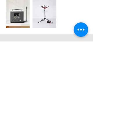
​Business Cooperative
Satsumasendai City Corporate
Cooperation Council
Organizer
​Business Cooperative Satsumasendai
City Corporate Cooperation Council
〒895-0011
2211-1 Amatatsucho, Satsumasendai City,
Kagoshima Prefecture
TEL
0996-41-3850
FAX
0996-41-3860
event@kirenkyou.jp