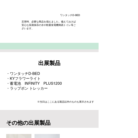
ワンタッチD-BED
災害時、必要な商品を揃えました。備えておけば
安心な長期保存の水や軽量発電機簡易トイレ等ご
ざいます。
​出展製品
・ワンタッチD-BED
・KYフラワーライト
・蓄電池 INFINITY PLUS1200
・ラップポン トレッカー
​※当日はここにある製品以外のものも展示されます
​その他の出展製品​