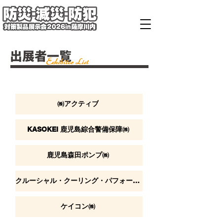
出展者一覧
Exhibitor List
㈱アクティブ
KASOKEI 鹿児島綜合警備保障㈱
鹿児島森田ポンプ㈱
クルーシャル・クーリング・パフォーマンス㈱
ケイコン㈱