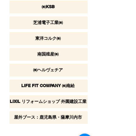
㈱KSB
芝浦電子工業㈱
東洋コルク㈱
南国殖産㈱
㈱ヘルヴェチア
LIFE FIT COMPANY ㈱南給
LIXIL リフォームショップ 外園建設工業
屋外ブース：鹿児島県・薩摩川内市